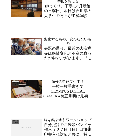
呼吸を調える
れる様子も。今から見頃で
日誌
ゆっくり、丁寧に8月最後
すので、ぜひこの機会にご
の日曜日。本日は石川県の
覧ください！(助野)
大学生の方々が坐禅体験に
挑戦されました。初めての
体験ということもあり緊張
気味の様子でしたが、和尚
様の説明にあわせて足を組
変化するもの、変わらないも
んだり姿勢を正したり。
日誌
の
「坐禅で大切なのは呼吸で
表題の通り、最近の大安禅
す。良い呼吸をするために
寺は絶賛変化と不変の真っ
は...
ただ中でございます。『令
和の大修理』が開始されて
以降、大きな変化を遂げて
きた大安禅寺。先日は落慶
晋山式並びに、玄峰和尚の
節分の申込受付中！
住職就任式が行われ、新た
日誌
一枚一枚手書きで
な歴史の１ページを綴りま
OLYMPUS DIGITAL
した。そして、刻々と変
CAMERAお正月明け最初の
化...
連休。中日の本日は珍しく
晴天が広がりました。さ
て、大安禅寺では2月3日に
執り行われます「節分会」
縁を結ぶ水引ワークショップ
の申込受付を行なっており
日誌
自分だけのご朱印バンドを
ます！。写真は昨年の様
作ろう２７日（日）は御朱
子。お申込み頂いた方の...
印書入れ対応と共に、特別