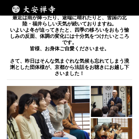
お隣、京都から大安禅寺へ
メニュー
最近は雨が降ったり、途端に晴れたりと、雪国の北
陸・福井らしい天気が続いておりますね。
いよいよ冬が迫ってきたと、四季の移ろいをおもう愉
しみの反面、体調の変化には十分気をつけたいところ
です。
皆様、お身体ご自愛くださいませ。
さて、昨日はそんな気まぐれな気候も忘れてしまう溌
溂とした団体様が、京都から法話をお聴きにお越し下
さいました！