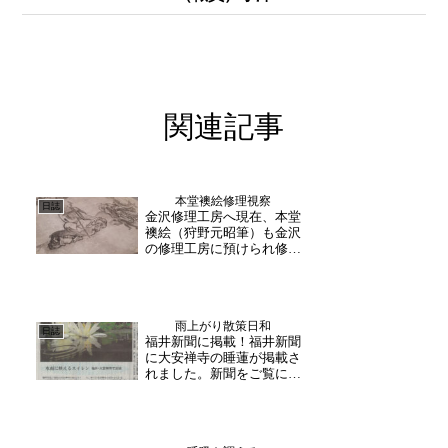
関連記事
本堂襖絵修理視察
日誌
金沢修理工房へ現在、本堂
襖絵（狩野元昭筆）も金沢
の修理工房に預けられ修理
が行われています。修理と
言っても、新しく色を書き
加えるものではなくこれ以
上の劣化を防ぐための修理
雨上がり散策日和
内容となっています。つま
日誌
福井新聞に掲載！福井新聞
り、剥落止めと破損部分の
に大安禅寺の睡蓮が掲載さ
裏打ち補修により、襖絵
れました。新聞をご覧にな
の...
った方々が、ご友人・ご家
族と共にご来山くださいま
した。水面に映る睡蓮を撮
ろうとカメラを構えておら