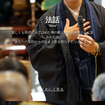
法話
Howa
楽しくも現代に当てはめた禅の教えが活き活きと心に染
みわたる
あなたの笑顔がそのまま人生を照らす灯りとなる。
くわしく見る