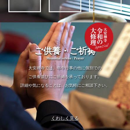
ご供養・ご祈祷
Memorial servise / Prayer
大安禅寺では、年中行事の他に個別での
ご供養並びにご祈祷を承っております。
詳細や気になることは、お気軽にご相談下さい。
くわしく見る