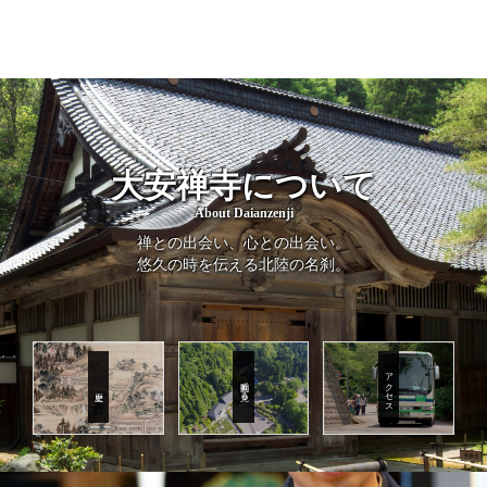
大安禅寺について
About Daianzenji
禅との出会い、心との出会い。
悠久の時を伝える北陸の名刹。
アクセス
動画で見る