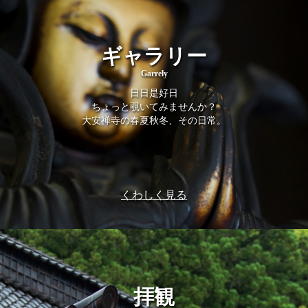
ギャラリー
Garrely
日日是好日
ちょっと覗いてみませんか？
大安禅寺の春夏秋冬、その日常。
くわしく見る
拝観