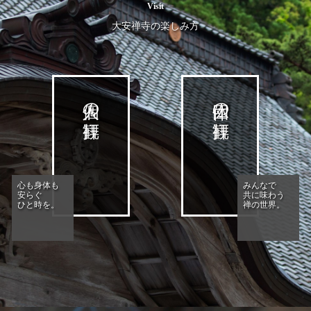
Visit
大安禅寺の楽しみ方
個人の拝観
団体の拝観
心も身体も
みんなで
安らぐ
共に味わう
ひと時を。
禅の世界。