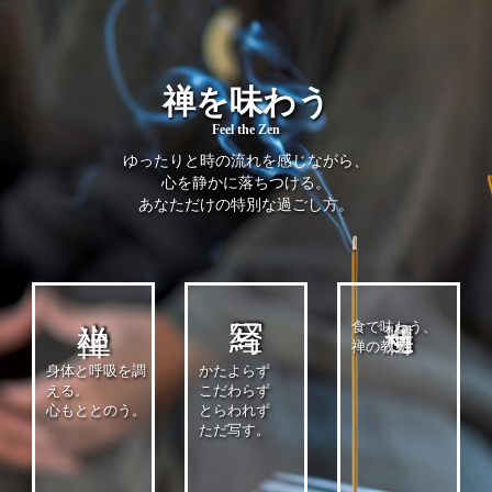
禅を味わう
Feel the Zen
ゆったりと時の流れを感じながら、
心を静かに落ちつける。
あなただけの特別な過ごし方。
食で味わう、
禅の教え。
身体と呼吸を調
かたよらず
える。
こだわらず
心もととのう。
とらわれず
ただ写す。