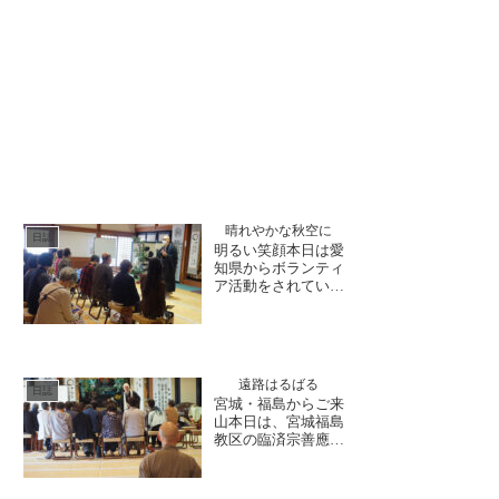
晴れやかな秋空に
日誌
明るい笑顔本日は愛
知県からボランティ
ア活動をされている
方々がお越しくださ
いました。メモを取
りながら聞かれてい
る方が多くいらっし
ゃいましたが、気づ
遠路はるばる
けば話に聴き入って
日誌
宮城・福島からご来
おられたよう。「楽
山本日は、宮城福島
しい法話は初めてで
教区の臨済宗善應寺
した！」晴れやかな
様から御詠歌の皆様
笑顔がマスク越しに
がご来山くださいま
見られ...
した。全国の奉詠本