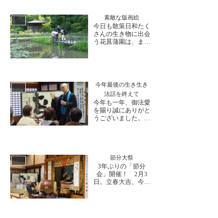
山大会のため、同じ
妙心寺派である大安
素敵な版画絵
禅寺にお参りくださ
日誌
今日も散策日和たく
り、法話コースにご
さんの生き物に出会
参加くださいまし
う花菖蒲園は、まだ
た。皆様終始熱心に
まだ見頃を迎えてお
聞き入っておられま
ります。紫・黄色・
した。時...
白・青の花菖蒲が境
内を華やかに！蛙だ
ーメダカもいるよー
今年最後の生き生き
と子供たちの明るい
日誌
法話を終えて
声が聞こえてきま
今年も一年、御法愛
す。ベンチに腰掛
を賜り誠にありがと
け、山の風に当たり
うございました。県
ながらゆっくり過ご
内外を問わず、多く
される方も...
の方が法話を聴きに
足を運んでくださ
り、仏縁の深さ、そ
して今なお多くの方
節分大祭
日誌
が仏教に関心を寄せ
3年ぶりの「節分
てくださっているこ
会」開催！ 2月3
とを、心より嬉しく
日。立春大吉、今年
思っております。世
も節分を迎え卑山で
間では「寺離れ」
は3年ぶりの「節分
「宗教離れ...
大祭」を開催しまし
た。一部縮小とはい