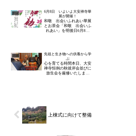
います。各報道に当日の様
子が掲載され、ご覧下さっ
6月8日 いよいよ大安禅寺華
た皆様からお祝いのお言葉
日誌
展が開催！
も頂戴しております。あり
和敬 出会いふれあい華展
がとうございます。
とお茶会「和敬 出会いふ
れあい」を明後日6月8日
(土)より開催6月8日(土)～13
日(木)は、未生流福井支部
様による生け花が寺内を華
やかに彩ってくださいま
先祖と生き物への供養から学
す。本日は午後から生け込
日誌
ぶ
み・準備を進めて下さいま
心を育てる時間本日、大安
した。寺内が一...
禅寺恒例の秋彼岸会並びに
放生会を厳修いたしまし
た。前日に搗いた御餅をお
供えし、ご先祖様のご供
養、そして生きとし生ける
ものすべての御霊へ感謝を
お捧げしました。御詠歌で
始まり、御檀家様とともに
お経を唱え、一日を通して
「支...
上棟式に向けて整備