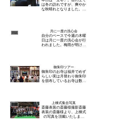
は冬の訪れですが、爽やか
な秋晴れとなりました。午
前の法話コースが催行さ
れ、富山県からの老人会の
方々と福井市の公民館の
方々が参加下さいました。
月に一度の洗心会
初めての方だけでなく2回
日誌
自分のペースで今週の木曜
目・3回目と何度かお越し
日は月に一度の洗心会が行
下さっている方などいらっ
われました。梅雨が明け、
しゃ...
一層暑い日が続いておりま
すが、寺内の窓から涼しい
風が感じられます。いざ写
経が始まると、皆様集中し
御朱印ツアー
て書き始めます。一文字一
日誌
御朱印のお寺は福井でめず
文字、丁寧に。。慣れてく
らしい実は月替わり御朱印
ると筆が進むのも早くな
を頒布しているお寺は数少
る...
ないのです大安禅寺では、
毎月異なるデザインの御朱
印を頒布しており、始めて
から早くも4年が経ちまし
上棟式集合写真
た。月替わり御朱印を楽し
日誌
斎藤表装の斎藤様撮影斎藤
みに月参りに訪れてくださ
表装の斎藤様より、上棟式
る方々も多く、そのご縁
の写真を頂戴いたしまし
が...
た。当日は撮影にご協力下
さり、誠にありがとうござ