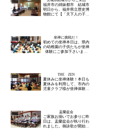
茨城県結城市からご来山
す。(助野)
日誌
福井市の姉妹都市 結城市
明日から、福井県立歴史博
物館にて【「天下人の子」
結城秀康と一族・家臣】が
開催されるにあたり、関係
者の方々がご来山下さいま
した。茶礼後、副住職が寺
坐禅に挑戦だ！
内をご案内いたしました。
日誌
初めての坐禅本日は、県内
結城市と福井市は、友好都
の幼稚園の子供たちが坐禅
市でもあります。初代・
体験にご参加下さいまし
結...
た。初めてのお寺に緊張し
たご様子でしたが、元気な
挨拶の声に寺内も賑やかに
なりました。 坐禅の前に
THE ZEN
は、和尚さんから足の組み
日誌
夏休みに坐禅体験！本日も
方や呼吸の仕方の指導が始
夏休みを利用して、市内の
まります。真似をしながら
児童クラブ様が坐禅体験に
も...
来られました。例年参加下
さるクラブ様で何度か経験
ある子もいましたが、最初
は緊張気味の雰囲気。和尚
盂蘭盆会
様の説明を聞き、隣同士足
日誌
ご家族お揃いでお参りに昨
の組み方や手の位置などを
日は、盂蘭盆会が執り行わ
確認しながら坐禅に挑
れました。御詠歌が開始の
戦！...
合図となります。雨が続い