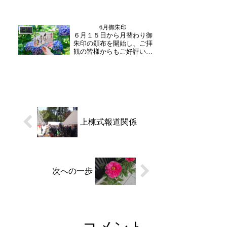
ておりましたが、晴天に恵
まれ多くの方がお参り下さ
いました。最後に、花園霊
6月御朱印
苑に向けての焼香台にてお
日誌
６月１５日から月替わり御
参りくださいました。あり
朱印の頒布を開始し、ご拝
がとうございます。本堂
観の皆様からもご好評いた
落...
だいております。今月は落
慶晋山式をイメージした判
子に、禅語【大安無事】を
お書入れしております。お
書入れ日にご来山いただく
と、御朱印帳に直接お書入
れのご対応をさせていた
だ...
上棟式報道関係
次への一歩