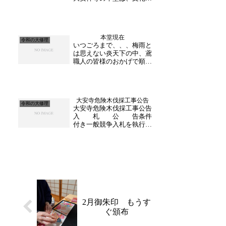
の指導のもと、史実に基づ
き当初の屋根に復原される
ことが決まりました。それ
にあたり、こけら葺き箇所
本堂現在
の「杉板」を奉納いただき
令和の大修理
いつごろまで、、、梅雨と
たく、皆様のご協力をお願
は思えない炎天下の中、鳶
い致します。 皆様と
職人の皆様のおかげで順調
の...
に足場解体が進んでいま
す。現在本堂正面の足場を
解体中で７月一杯でほぼ完
了する予定です。解体され
大安寺危険木伐採工事公告
るにつれ見えてくる威厳溢
令和の大修理
大安寺危険木伐採工事公告
れる復原された本堂に感動
入 札 公 告条件
します。内部の作業も終
付き一般競争入札を執行す
盤。...
るので次のとおり公告す
る。令和６年９月６日大安
寺 代表役員 高橋 友
峰
記１ 入札に付する
工事の概要(1)工事名 大
安寺危険木伐採工事(2...
2月御朱印 もうす
ぐ頒布