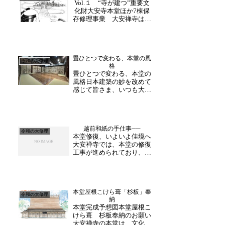
Vol.１ “寺が建つ”重要文
化財大安寺本堂ほか7棟保
存修理事業 大安禅寺は福
井藩4代藩主松平光通公が
祖先と両親への報恩の想い
を形にした由緒正しき禅寺
です。 現在では、観光と
畳ひとつで変わる、本堂の風
しての門戸を開き県内外他
令和の大修理
格
わず多くの方が訪れる開け
畳ひとつで変わる、本堂の
たお寺として親しま...
風格日本建築の妙を改めて
感じて皆さま、いつも大安
禅寺の修理事業にあたたか
なお力添えをいただき、心
より御礼申し上げます。い
よいよ本堂に畳が入りまし
越前和紙の手仕事──
た。ただそれだけのこと、
令和の大修理
本堂修復、いよいよ佳境へ
と言えばそうかもしれませ
大安禅寺では、本堂の修復
ん。けれども、畳が敷か
工事が進められており、こ
れ...
れから終盤を迎えていきま
す。本堂内陣──御本尊をお
まつりする神聖な空間、そ
して格式高い「御成りの
本堂屋根こけら葺「杉板」奉
間」の壁には、伝統工芸で
令和の大修理
納
ある越前和紙が用いられて
本堂完成予想図本堂屋根こ
います。この越前和紙
けら葺 杉板奉納のお願い
を、...
大安禅寺の本堂は、文化庁