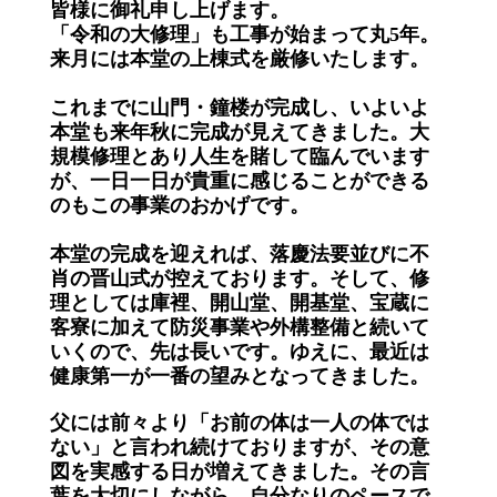
皆様に御礼申し上げます。
「令和の大修理」も工事が始まって丸5年。
来月には本堂の上棟式を厳修いたします。
これまでに山門・鐘楼が完成し、いよいよ
本堂も来年秋に完成が見えてきました。大
規模修理とあり人生を賭して臨んでいます
が、一日一日が貴重に感じることができる
のもこの事業のおかげです。
本堂の完成を迎えれば、落慶法要並びに不
肖の晋山式が控えております。そして、修
理としては庫裡、開山堂、開基堂、宝蔵に
客寮に加えて防災事業や外構整備と続いて
いくので、先は長いです。ゆえに、最近は
健康第一が一番の望みとなってきました。
父には前々より「お前の体は一人の体では
ない」と言われ続けておりますが、その意
図を実感する日が増えてきました。その言
葉を大切にしながら、自分なりのペースで