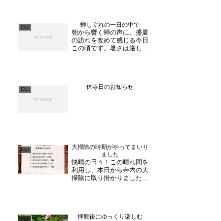
しております。毎回お越し
下さる方や、ご自身のスケ
ジュールに合わせて参加さ
蝉しぐれの一日の中で
れる方など、様々です。初
日誌
朝から響く蝉の声に、盛夏
めてお越しの方は、分かり
の訪れを改めて感じる今日
やすくご指導いたします
この頃です。暑さは厳しい
の...
ものの、境内に吹き抜ける
風や木々の緑には、どこか
心を穏やかにしてくれる力
があります。本日は、棚経
休寺日のお知らせ
のお参りの合間を縫って、
日誌
全国からご依頼いただいて
いる御朱印の書き入れを
進...
大掃除の時期がやってまいり
日誌
ました
快晴の日々！この晴れ間を
利用し、本日から寺内の大
掃除に取り掛かりました。
松雲の間の窓掃除に励みま
す。窓サッシの虫やホコリ
を払い 順番に掃除。お天
気が良い分、スムーズに進
拝観後にゆっくり楽しむ
みました。本格的な冬の訪
日誌