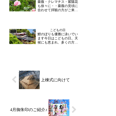
薔薇・クレマチス・紫陽花
れを前に広い寺内の大掃除
も徐々に・・薔薇の見頃に
も進めていきます。(助野...
合わせて拝観の方がご来山
下さいました。毎年花菖蒲
と同様薔薇を楽しみにして
ご来山下さる方が多くいら
っしゃいます。昨年の薔薇
こどもの日
が忘れられなくて・・と嬉
日誌
鯉のぼりも優雅に泳いでい
しいお言葉も頂きました。
ます今日はこどもの日。天
終日曇り空でしたが、草
候にも恵まれ、多くの方が
花...
ご拝観にお越し下さいまし
た。お子さんと一緒に鯉の
ぼりの写真を撮ったり、境
内を散策したり、各々楽し
んでおられました。境内の
池には、スイセンが咲いて
おり、新緑の景色に白い
ス...
上棟式に向けて
4月御朱印のご紹介♪