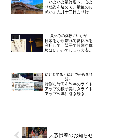
「いよいよ最終週へ。心よ
お聞きいただけます。大安
り感謝を込めて、最後のお
禅寺はこれからお花盛り
願い」九月十二日より始ま
の...
りました大安禅寺「令和の
大修理」クラウドファンデ
ィングも、いよいよ残りわ
ずかとなりました。これま
夏休みの体験にいかが
でに寄せられた多くのご支
日誌
日常をから離れて夏休みを
援、ご声援に、心より御礼
利用して、親子で特別な体
申し上げます。おかげさ
験はいかがでしょう大安禅
ま...
寺は、お一人様から参加で
きる写経体験を随時受付し
ております。道具も全て用
意しておりますので、当日
福井を坐る～福井で始める禅
申込みも可能です。スマホ
日誌
活～
やテレビから離れて、夏の
特別な時間を昨年のライト
音が聴こえる山寺にてお
アップの様子美しきライト
寺...
アップ昨年に引き続き、福
井市観光振興課の方々と共
に、特別イベントの催行が
決定いたしました！○○×坐
禅ということで、普段坐る
ことのできない場所で、坐
禅を体験していただく内容
となっております。この...
人形供養のお知らせ