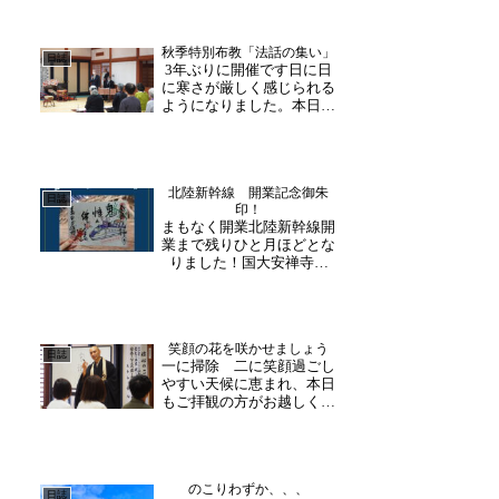
秋季特別布教「法話の集い」
日誌
3年ぶりに開催です日に日
に寒さが厳しく感じられる
ようになりました。本日は
3年ぶりに「滋賀北陸教区
第5部花園会 法話の集
い」が行われ、多くの檀信
徒の皆様がご参加下さいま
北陸新幹線 開業記念御朱
した。開会のあいさつ、法
日誌
印！
要が行われた後、法話会が
まもなく開業北陸新幹線開
行われました。福岡県・天
業まで残りひと月ほどとな
叟...
りました！国大安禅寺で
は、昨年より毎月「北陸新
幹線開業記念御朱印」を頒
布しております。い2月は
「節分」鬼払いをイメージ
笑顔の花を咲かせましょう
したデザインとなってま
日誌
一に掃除 二に笑顔過ごし
す。貼るタイプの御朱印は
やすい天候に恵まれ、本日
随時受け付けておりますの
もご拝観の方がお越しくだ
で、...
さいました。団体様には、
生き生き法話もおススメで
す♪ユーモアを交え分かり
やすく話される内容で、ど
のこりわずか、、、
の年代にもリラックスして
日誌