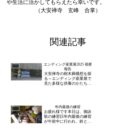
や生活に活かしてもらえたら幸いです。
（大安禅寺 玄峰 合掌）
関連記事
エンディング産業展2025 視察
日誌
報告
大安禅寺の樹木葬構想を探
る～エンディング産業展で
見た多様な供養のかたち～
先日、私はエンディング産
業展2025を視察してまいり
ました。この展示会は、葬
儀・埋葬・供養・相続な
年内最後の練習
ど、終活産業に関係するあ
日誌
お疲れ様です本日は、御詠
らゆる設備・機器・サービ
歌の練習日年内最後の練習
スが全国から集まる、日...
が午前中に行われ、鈴とし
た歌声が響きました。最後
には、住職と茶礼にて談笑
を楽しまれました。今年一