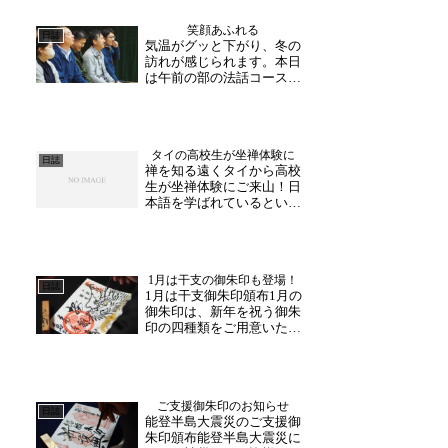
年、誠にありがとうござい
笑顔あふれる
ました。12月10日(日)に、
日誌
気温がグッと下がり、冬の
イベントを開催いたしま
訪れが感じられます。本日
す！福井を知ろう！と...
は午前の部の法話コースが
催行され、社員旅行での皆
様が参加下さいました。初
めて法話コースに参加され
たそうですが、「おススメ
タイの高校生が坐禅体験に
って聞きました！」と楽し
日誌
禅を知る遠くタイから高校
みにお越し下さったそうで
生が坐禅体験にご来山！日
す。時折交じるユーモア
本語を学ばれているという
に...
ことで、日本の文化にも興
味を持って下さっているよ
うです。終始、真剣な眼差
しで和尚さんの坐禅指導を
1月は干支の御朱印も登場！
受けられました。坐禅を体
日誌
1月は干支御朱印頒布1月の
験したこと、ご家族やご友
御朱印は、新年を祝う御朱
人にもお話頂けると有難
印の四種類をご用意いたし
い...
ます。御朱印の紹介をさせ
ていただきます。テーマ
【龍・今年の禅語】禅語
【龍翔萬年寿】今年の御朱
ご支援御朱印のお知らせ
印には、和尚さん直書き龍
日誌
能登半島大震災のご支援御
絵の御朱印が登場！一枚一
朱印頒布能登半島大震災に
枚手書きの為風合いが異な