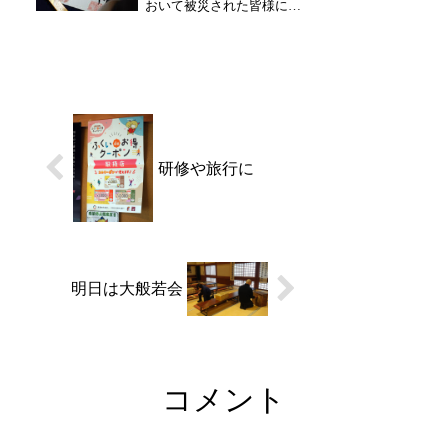
おいて被災された皆様には
り...
衷心よりお見舞い申し上げ
ます。 北陸観音霊場のお寺
様、縁故寺院も多大なる被
害に遭っております。 大安
禅寺では持続可能なご支援
として、ご支援御朱印を始
めます。その志納金は...
研修や旅行に
明日は大般若会
コメント