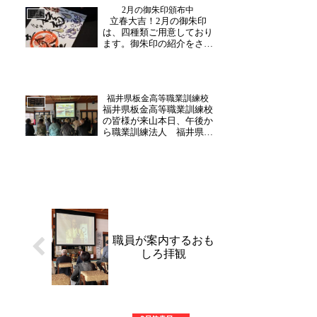
2月の御朱印頒布中
日を設けておりますので、
日誌
立春大吉！2月の御朱印
ぜひお誘い合わせの上、ご
は、四種類ご用意しており
来山ください。
ます。御朱印の紹介をさせ
ていただきます。テーマ
【令和6年節分会御朱印】
禅語【招福 立春大吉】2
月3日から頒布している節
福井県板金高等職業訓練校
分会の限定御朱印です！テ
日誌
福井県板金高等職業訓練校
ーマ【雪】通常サイズ禅語
の皆様が来山本日、午後か
【瑞雪】テーマ【スイセ
ら職業訓練法人 福井県板
ン】見...
金高等職業訓練校の皆様が
現場見学にお越しください
ました。今回、地元である
福井で、大安禅寺が長期に
わたる修理工事中という機
会に、重要文化財の復元修
理現場を間近に見学した
い...
職員が案内するおも
しろ拝観