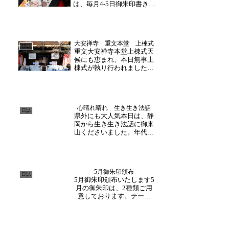
は、毎月4‐5日御朱印書き入
れ日を設けております。書
き入れ日にお越しいただく
と、御朱印帳に直接書き入
れさせていただきます！次
大安禅寺 重文本堂 上棟式
回は、11月29日(金)10時～
日誌
重文大安禅寺本堂上棟式天
15時です。今月最後の日程
候にも恵まれ、本日無事上
となります...
棟式が執り行われました。
ただいま進行中の大修理は
創建以来はじめてとなる抜
本的な修理です。ゆえに、
今回の上棟式は大安禅寺の
心晴れ晴れ 生き生き法話
歴史の中でも、それ以来と
日誌
県外にも大人気本日は、静
なる歴史的一日でした。そ
岡から生き生き法話に御来
の幕開けは、修理が完了
山くださいました。年代問
し...
わず面白くお聞きいただけ
る法話がとてもご好評いた
だいております。「一に掃
除 二に笑顔 三四元気に
5月御朱印頒布
おかげさま」法話の中で必
日誌
5月御朱印頒布いたします5
ず仰るお言葉。皆様終始聞
月の御朱印は、2種類ご用
き入っておられるご様子
意しております。テーマ
で...
【蝶々と花の彩り】見開き
サイズ禅語【水明山色清】
テーマ【かざぐるま】禅語
【色即是空】毎月書き入れ