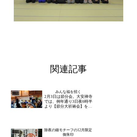
関連記事
みんな福を招く
日誌
2月3日は節分会。大安禅寺
では、例年通り3日夜6時半
より【節分大祈祷会】を厳
修いたします！！皆様一年
の大切な区切り、ご一緒に
福を招きましょう！！手を
合わせ一心に念じる。祈
除夜の鐘モチーフの12月限定
る。人としての力強さがそ
日誌
御朱印
こから湧いてきます。鬼を