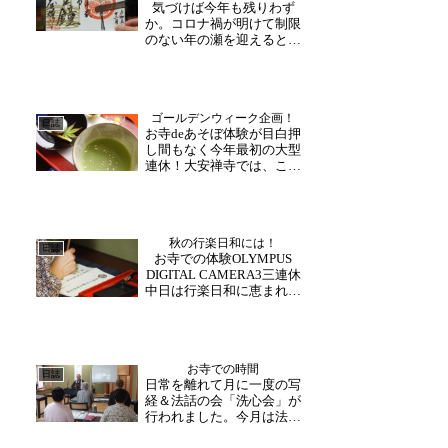
気づけば今年も残りわず
作るのも福を作るのも、...
か。コロナ禍が明けて制限
のない年の瀬を迎えるとい
うこともあり、帰省やお出
かけになる方も多いので
は。多くの方より大変ご好
評いただいております「月
ゴールデンウィーク企画！
替わり御朱印」ただいま12
日誌
お寺deあそぼ体験が目白押
月限定御朱印として「除夜
し間もなく今年最初の大型
の鐘」をモチーフにした御
連休！大安禅寺では、こど
朱...
もの日特別企画として5月3
日(水)～7日(日)まで様々な
体験コーナーを開催しま
す！期間中常時開催の体験
秋の行楽日和には！
やその日限定の体験など。
日誌
お寺での体験OLYMPUS
福井の名刹・大安禅寺を楽
DIGITAL CAMERA3三連休
しむひと時、禅に...
中日は行楽日和に恵まれ、
お出かけされた方も多いの
では。大安禅寺にも午前中
からご拝観の方がゆっくり
と寺内をまわられておりま
お寺での時間
した。さて、当山ではお気
日誌
日常を離れて月に一度の写
軽に禅を体験いただけるよ
経＆法話の会「洗心会」が
う「写経...
行われました。今月は法務
の為日程変更となりました