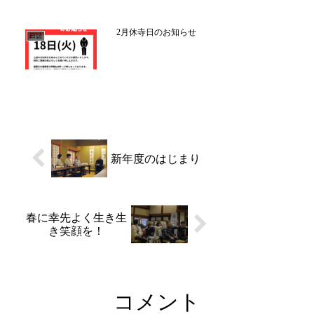
が、お誘い合わせの上皆様
ご参加下さいました。気づ
かないうちに固まる姿勢を
2月休寺日のお知らせ
ゆっくり呼吸を繰り返すこ
日誌
とで解していきます。「自
宅ではなかなか難しいか
も...
新年度のはじまり
春に幸先よく生き生
き笑顔を！
コメント