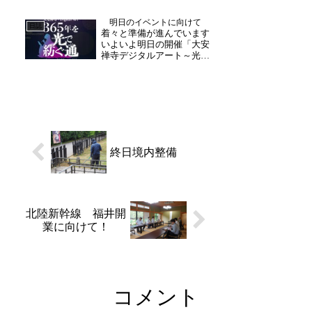
これまで大切にされてきた
お人形やぬいぐるみを、丁
明日のイベントに向けて
寧にご供養いたします。ご
日誌
着々と準備が進んでいます
希望の方は、事前にお問い
いよいよ明日の開催「大安
合わせください。また当...
禅寺デジタルアート～光で
紡ぐ通～」準備も着々と進
められておます。寺内は、
歴史を辿りながら、アート
展示をご覧いただけるよう
になっております。また、
1日目のオープニングで
は、境内を彩る驚きのパフ
ォ...
終日境内整備
北陸新幹線 福井開
業に向けて！
コメント