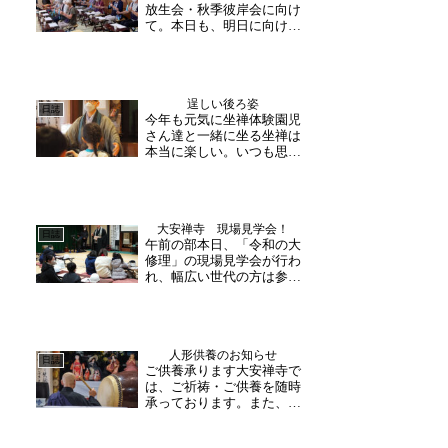
放生会・秋季彼岸会に向け
れている姿がよく見られ
て。本日も、明日に向けて
ま...
着々と準備を進めておりま
す。午後からは、御詠歌の
最終調整が行われ、皆様御
揃いで、練習に励まれまし
逞しい後ろ姿
た。お供えのお餅また、朝
日誌
今年も元気に坐禅体験園児
一番にお供え用のお餅作り
さん達と一緒に坐る坐禅は
を行い、搗き立ての熱い
本当に楽しい。いつも思う
餅...
ことですが、小さなお子さ
んに坐禅を説明するときは
分かりやすく伝えることは
勿論ですが、何よりも説明
大安禅寺 現場見学会！
中の反応が心をくすぐりま
日誌
午前の部本日、「令和の大
す。例えば「呼吸をゆっく
修理」の現場見学会が行わ
り丁寧に心が丸くなるよ
れ、幅広い世代の方は参加
う...
下さいました！午前中は小
中学生を対象とした回で、
親子で多くの方が参加下さ
いました。寺内では、文化
人形供養のお知らせ
財や行われている修理工事
日誌
ご供養承ります大安禅寺で
についての説明、また副住
は、ご祈祷・ご供養を随時
職より大安禅寺について
承っております。また、４
の...
月１２日(日)１０時より、
人形供養を執り行います。