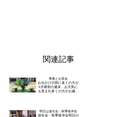
関連記事
華展とお茶会
日誌
お出かけ日和に多くの方が
6月最初の週末、お天気に
も恵まれ多くの方がお越し
くださいました。本日は3
年ぶりに華展とお茶会が開
かれ、終日寺内も華やかな
雰囲気に。ゆっくりご覧に
明日は放生会・秋季彼岸会
なられるだけでなく、生け
日誌
放生会・秋季彼岸会明日の
られたお花についてお話さ