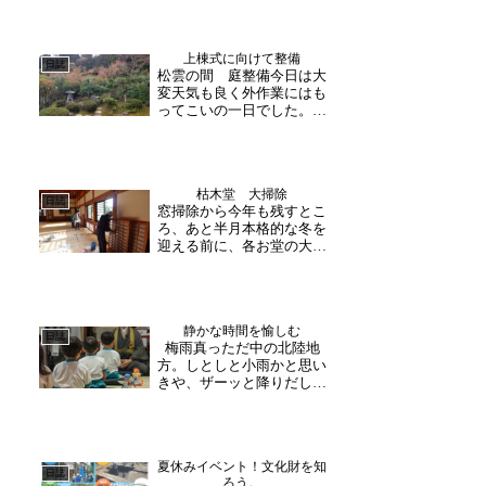
大安禅寺では、明日行われ
ますデジタルアートの準備
が午前中から進められ、映
上棟式に向けて整備
像の確認など行われていま
日誌
松雲の間 庭整備今日は大
す。深い歴史のある大安禅
変天気も良く外作業にはも
寺×現代技術のコラボをぜ...
ってこいの一日でした。今
週日曜日には上棟式を迎え
るため、境内各所の整備を
始めています。今日は客殿
回りということで、朝から
枯木堂 大掃除
庭師の斎藤様と一緒に手分
日誌
窓掃除から今年も残すとこ
けして作業しましたが、写
ろ、あと半月本格的な冬を
真を撮るのを忘れてしま
迎える前に、各お堂の大掃
い...
除に取り掛かりました。今
日は枯木堂窓掃除から始め
ます。網戸や窓枠を外し
て、きれいに拭き上げま
静かな時間を愉しむ
す。一年分の汚れが落ち、
日誌
梅雨真っただ中の北陸地
気持ちもスッキリ明日も引
方。しとしと小雨かと思い
き続き大掃除に励みま
きや、ザーッと降りだした
す。 （...
り。空の様子をついつい気
にしてしまう、そんな日で
ございました。しかしなが
ら、天気を気にせずいつも
夏休みイベント！文化財を知
元気なのが子どもたち。今
日誌
ろう。