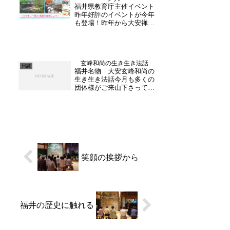
日は地元・幼稚園児の皆様
福井県教育庁主催イベント
が、坐禅体験にと朝からご
昨年好評のイベントが今年
来...
も登場！昨年から大安禅寺
も加わり始まったイベント
が今年も開催されます。今
年は小中学生と高校生限定
に分かれて行われ、内容盛
玄峰和尚の生き生き法話
りだくさんとなっておりま
日誌
福井名物 大安玄峰和尚の
す。普段は入る事の出来な
生き生き法話今月も多くの
い本堂を近くで見れるチ
団体様がご来山下さってお
ャ...
ります。ユーモアあふれる
法話に心が軽くなる。6月
も間もなく終わろうとして
おりますが、大安禅寺の堂
内は県内外からお越し下さ
るお客様の笑顔でにぎやか
です。玄峰和尚のユーモ
ア...
笑顔の挨拶から
福井の歴史に触れる