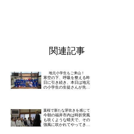
関連記事
地元小学生もご来山！
日誌
寒空の下、呼吸を整える昨
日に引き続き、本日は地元
の小学生の生徒さんが先生
方と共に来山されました。
朝からぐんと冷え込み足元
も冷えるなか、１～６年生
の皆さん学年問わず、真剣
葉桜で新たな芽吹きを感じて
に和尚さんの話を聞かれて
日誌
今朝の福井市内は時折突風
いました。静けさにつつま
も吹くような晴天で、その
れたお堂の中、寒さもい
強風に吹かれてやってきた
つ...
のか、午後にはいつの間に