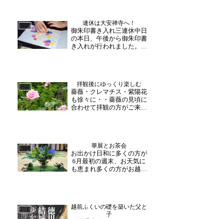
か雲が空を覆うような変わ
りようとなっておりまし
た。午後からお越しいただ
連休は大安禅寺へ！
きました団体様も、午前と
日誌
御朱印書き入れ三連休中日
の天候の変わりように驚き
の本日、午後から御朱印書
ながらも法話を楽しまれ、
き入れが行われました。夏
そ...
の暑さが戻った連休となり
ましたが、福井への旅行の
方や毎月お越し下さる方な
ど多くの方がお越し下さい
拝観後にゆっくり楽しむ
ました。色鮮やかなコスモ
日誌
薔薇・クレマチス・紫陽花
スの御朱印や北陸新幹線開
も徐々に・・薔薇の見頃に
業記念の御朱印など「素
合わせて拝観の方がご来山
敵...
下さいました。毎年花菖蒲
と同様薔薇を楽しみにして
ご来山下さる方が多くいら
っしゃいます。昨年の薔薇
華展とお茶会
が忘れられなくて・・と嬉
日誌
お出かけ日和に多くの方が
しいお言葉も頂きました。
6月最初の週末、お天気に
終日曇り空でしたが、草
も恵まれ多くの方がお越し
花...
くださいました。本日は3
年ぶりに華展とお茶会が開
かれ、終日寺内も華やかな
雰囲気に。ゆっくりご覧に
越前ふくいの礎を築いた父と
なられるだけでなく、生け
日誌
子
られたお花についてお話さ