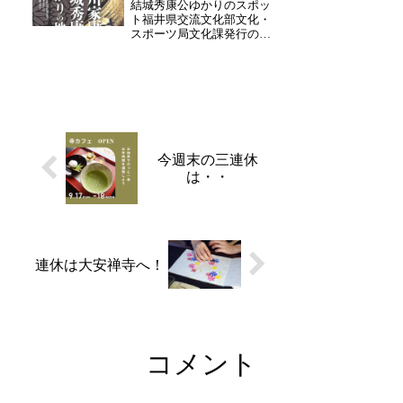
結城秀康公ゆかりのスポッ
れている姿がよく見られ
ト福井県交流文化部文化・
ま...
スポーツ局文化課発行の観
光マップのお知らせです。
「越前福井の礎を築いた父
と子 徳川家康結城秀康ゆ
かりの地」ゆかりのスポッ
ト情報が分かりやすく記さ
れております。歴史好きの
方や新たな福井の魅力を
知...
今週末の三連休
は・・
連休は大安禅寺へ！
コメント