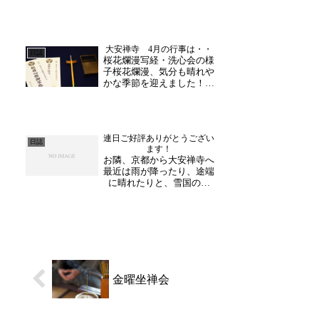
ととき福井の観光寺として
も親しまれている大安禅
寺。その魅力のひとつが
「玄峰和尚の法話」です。
大安禅寺 4月の行事は・・
今日も金沢からのお客様を
日誌
桜花爛漫写経・洗心会の様
お迎えし、法話の時間をお
子桜花爛漫、気分も晴れや
楽しみいただきました。
かな季節を迎えました！毎
は...
月大安禅寺にて開催される
禅体験などの予定をお知ら
せいたします。新生活も始
まり何かと忙しない時期、
連日ご好評ありがとうござい
静かな山寺にてゆっくり自
日誌
ます！
分だけの時間をすごしては
お隣、京都から大安禅寺へ
いかがですか。《金曜坐
最近は雨が降ったり、途端
禅...
に晴れたりと、雪国の北
陸・福井らしい天気が続い
ておりますね。いよいよ冬
が迫ってきたと、四季の移
ろいをおもう愉しみの反
面、体調の変化には十分気
をつけたいところです。皆
様、お身体ご自愛ください
ませ...
金曜坐禅会