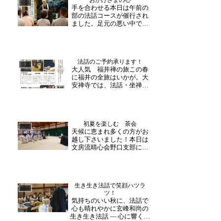
日誌
手を合わせる本日は午前の
部の法話コースが催行され
ました。足元の悪い中でし
たが、皆様楽しみにお越し
下さったようで、ユーモア
を交えた法話に明るい笑い
声が響いていました。「手
法話のご予約承ります！
を合わせる。当たり前のよ
日誌
大人気 福井禅の旅この春
うに感じますが、その心が
に福井の全旅はいかが。大
大切なんです」楽しく聞
安禅寺では、法話・坐禅・
き...
精進など禅寺ならではの体
験をご用意しております。
ご希望に合わせて組み合わ
せも可能です。特に、県内
初夏を楽しむ 茶会
外の多くの方から大人気の
日誌
天候に恵まれ多くの方がお
「玄峰和尚の生き生き法
越し下さいました！本日は
話」がお勧めです。世代を
文房流晴心会野口支部によ
問...
るお茶会がございました。
華展とお茶会が開かれ、終
日寺内も華やかな雰囲気
に。ゆっくりご覧になられ
生き生き法話で笑顔ハツラ
るだけでなく、生けられた
日誌
ツ！
お花についてお話されてい
気持ちのいい秋に、法話で
る姿がよく見られました。
心も晴れやかに玄峰和尚の
副...
生き生き法話 ― 心に響くひ