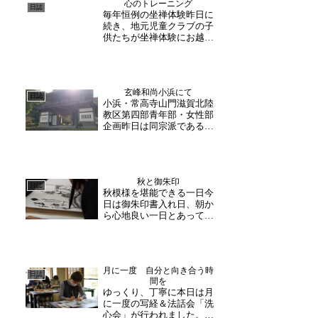
心のトレーニング
日誌
毎年恒例の坐禅体験昨日に
続き、地元児童クラブの子
供たちが坐禅体験にお越し
くださいました！例年お越
しいただいている為、二三
度体験したことある子も。
先ずは、ストレッチで体を
玄峰和尚小浜にて
ほぐしていきます。その
日誌
小浜・常高寺山門滋賀北陸
後、足の組み方・姿勢の正
教区第四部青年部・女性部
し方・呼吸の仕方を聞きな
企画昨日は同宗派である、
が...
小浜常高寺様にてお世話に
なりました。常高寺は京極
家ゆかりの由緒正しき禅寺
です。浅井長政の娘、お初
秋と御朱印
の方が発願し建立され、自
日誌
秋模様を堪能できる一日今
由律俳句で有名な尾崎放哉
日は御朱印書入れ日、朝か
も晩年寄宿していたこと
ら心地良い一日とあって多
で...
くの方が参拝にお越しくだ
さいました。そして、玄峰
和尚は合間を縫って明日特
別公開となる本堂の準備。
月に一度 自分と向き合う時
紅葉が映える御朱印と達磨
日誌
間を
御朱印が大人気。今日は県
ゆっくり、丁寧に本日は月
外からも訪れる方が多
に一度の写経＆法話会「洗
く、...
心会」が行われました。過