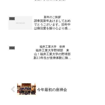
ごしやすい晴れ晴れとした
天気となり、お誘い合わせ
の上、皆様ご参加下さいま
した。本日は初めての方も
新年のご挨拶
いらっしゃいましたので、
日誌
謹奉賀新年あけましておめ
始めに写経の説明を。続け
でとうございます。旧年中
て参加下さっている方も
は御法愛を賜り心より感謝
改...
申し上げます。このたび北
陸の大規模地震により犠牲
となられた方々に心よりお
悔み申し上げるとともに、
福井工業大学 坐禅
被災された方々に心よりお
日誌
福井工業大学野球部 来
見舞い申し上げます。そし
山！福井工業大学の野球部
て一日も早い復旧・復興
新2.3年生が坐禅体験に御参
を...
加くださいました。毎年こ
の時期になるとご参加いた
だいております。副住職の
指導の下、姿勢・呼吸の仕
方を学んでいきます。日々
野球に励む上で、坐禅がど
のように活かされるかを...
今年最初の座禅会