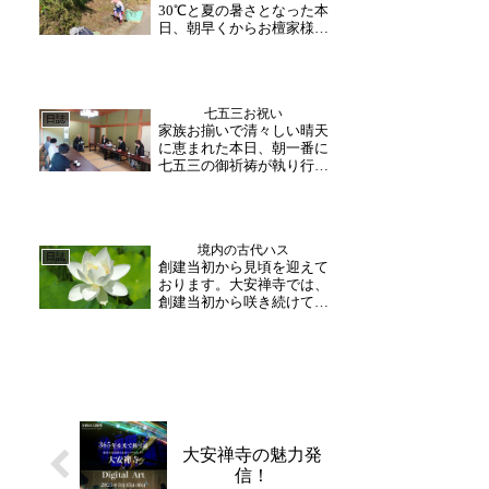
30℃と夏の暑さとなった本
じさせてくれています。
日、朝早くからお檀家様方
テ...
による境内の清掃活動が行
われました。コロナ禍の為
3年ぶりとなりましたが、
多くの方がご協力ください
七五三お祝い
ました。また、大安寺地区
日誌
家族お揃いで清々しい晴天
町づくり委員会の方々も境
に恵まれた本日、朝一番に
内内・独鈷水公園の清掃...
七五三の御祈祷が執り行わ
れました。お祝い事にご家
族お揃いでお越し下さり、
緊張気味の子供さんにそれ
ぞれ声をかけていらっしゃ
境内の古代ハス
いました。ご両親と一緒に
日誌
創建当初から見頃を迎えて
お焼香をしたりと、健やか
おります。大安禅寺では、
な成長と皆様の健康安
創建当初から咲き続けてい
心・...
る古代ハスがご覧いただけ
ます。午前中の観賞がおス
スメです。大きな葉を潜り
抜けまっすぐに伸びた茎の
先に咲く白い蓮が魅力的で
す。いくつか蕾もございま
すので、しばらくはお楽
し...
大安禅寺の魅力発
信！