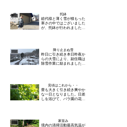
托鉢
日誌
総代様と薄く雪が積もった
寒さの中ではございました
が、托鉢が行われました。
ホォーー！という和尚様の
声が合図となり、托鉢が始
まります。表に出て声をか
けて下さって方もおられま
降り止まぬ雪
した。今回の托鉢は、3月
日誌
昨日に引き続き本日昨夜か
20日に行われます「春季彼
らの大雪により、副住職は
岸会・涅槃会・御像祭」...
除雪作業に励まれました。
明日からは落ち着く予報と
なっておりますが、ご来山
の際はくれぐれもお気をつ
けください。
見頃はこれから・・
日誌
蕾も大きく引き続き爽やか
な一日となりました。日差
しを浴びて、バラ園の花々
も順調に成長中。クレマチ
スが咲き始めており、バラ
は蕾が大きく膨らみ少し花
開いたものも。花びらの白
家並み
やピンクが青空や新緑に映
日誌
境内の清掃活動最高気温が
え、季節の移り変わりを感