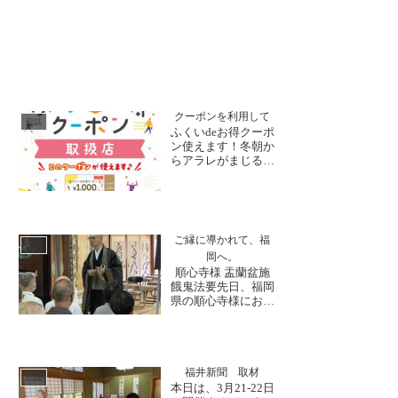
クーポンを利用して
日誌
ふくいdeお得クーポ
ン使えます！冬朝か
らアラレがまじる天
気、本格的な冬の訪
れが感じられます。
さて、この秋から大
安禅寺へも旅行支援
を利用して訪れる
ご縁に導かれて、福
方々が多くお越し下
日誌
岡へ。
さっています。「ふ
順心寺様 盂蘭盆施
くいdeお得クーポ
餓鬼法要先日、福岡
ン」は、当山の拝観
県の順心寺様にお招
受付の際や写経体験
きいただき、盂蘭盆
などで...
施餓鬼法要にて法話
をさせていただきま
した。順心寺様のご
住職は、僧堂時代に
福井新聞 取材
日誌
大変お世話になった
本日は、3月21-22日