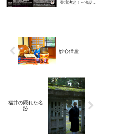
登壇決定！～法話で
三観音霊場は、福
出会い、心をつなぐ
井・石川・富...
舞台へこのたび、大
安禅寺 副住職・髙
橋玄峰 が、全国の
若手僧侶による法話
競演 「H1法話グラ
ンプリ2025」 の最
終選考に残り、登壇
させていただくこと
妙心僧堂
が正式に決まりまし
た...
福井の隠れた名
跡