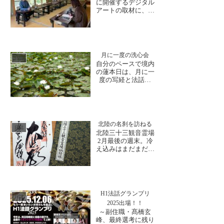
先輩和尚様です。久
に開催するデジタル
しぶりの再会に喜び
アートの取材に、福
を感じるとともに、
井新聞社 関様がご
修行時代の思い出も
来山くださいまし
交えな...
た。今年で３回目と
なるイベントで、今
年は完成した本堂が
月に一度の洗心会
舞台となる見どころ
日誌
自分のペースで境内
満載のイベント内容
の蓮本日は、月に一
となっております。
度の写経と法話の
近々掲載いたします
「洗心会」にお誘い
ので、ぜひご覧くだ
合わせで、皆様ご参
さ...
加下さいました。ま
ずは、姿勢を正しゆ
っくりと深呼吸。一
北陸の名刹を訪ねる
文字一文字、丁寧
日誌
北陸三十三観音霊場
に・・慣れてきて、
2月最後の週末。冷
早くなりそうな筆運
え込みはまだまだ厳
びに気をつけて、字
しくありましたが、
に集中するひと時を
青空が広がりお出か
過ごされま...
け日和となりまし
た。大安禅寺へも午
前中から多くの方が
H1法話グランプリ
お立ち寄りくださ
日誌
2025出場！！
り、中には北陸霊場
～副住職・髙橋玄
巡りを始められたと
峰、最終選考に残り
いう方も。北陸三十