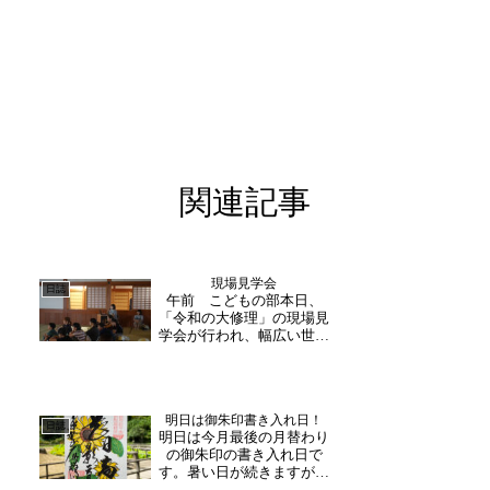
関連記事
現場見学会
日誌
午前 こどもの部本日、
「令和の大修理」の現場見
学会が行われ、幅広い世代
の方は参加下さいました！
午前中は小～高校生を対象
とした回で、多くの方が参
加下さいました。寺内で
明日は御朱印書き入れ日！
は、文化財や行われている
日誌
明日は今月最後の月替わり
修理工事についての説明、
の御朱印の書き入れ日で
また副住職より大安禅寺に
す。暑い日が続きますが、
つい...
毎月お越し下さる方や福井