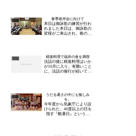
への旅行の際に立ち寄られ
た方など、多くの方が書入
れいびにお越し下さいま
春季彼岸会に向けて
す。明日は、９：30～16：
日誌
本日は御詠歌の練習が行わ
30の時間にて受付を行ない
れました本日は、御詠歌の
ます。ぜひ、ご朱印帳を...
皆様がご来山され、春のお
彼岸に向けて練習が行われ
ました。お彼岸では、「薬
師如来御和讃」「釈迦如来
涅槃御和讃」を詠われま
精進料理で福井の食を満喫
す。法要前に詠われる御詠
日誌
法話の後に精進料理はいか
歌。ぜひ皆様も当日お配り
が10月に入り、有難いこと
している歌詞を見ながらお
に、法話の催行が続いてお
聴...
ります。本日は、富山や福
井越前市からお越しくださ
いました。法話の後は、精
進料理を満喫。大安禅寺で
うだる暑さの中にも愉しみ
は、精進料理をお楽しみ頂
日誌
を。
けます！福井の食材を贅沢
今年度から気象庁により設
に使用しております。動...
けられた、40度以上の日を
指す『酷暑日』という表
現。新しい言葉だというの
に、日々のニュースで耳に
することも珍しくなくな
り、聞きなじみのある表現