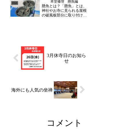
本堂修理 懸魚編
に思えてきた今日この頃で
日誌
懸魚とは？「懸魚」とは、
す。福井でも連日の猛暑
神社やお寺に見られる屋根
に、体の不調をお感じの方
の破風板部分に取り付けら
も多...
れた妻飾りのことをいいま
す。 「懸魚」の語源は、文
字通り「魚を懸ける」こと
であり、水と関わりの深い
魚を屋根に懸けることによ
って、「水をかける」とい
う意味に通じており、火...
3月休寺日のお知ら
せ
海外にも人気の坐禅
コメント