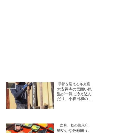
季節を迎える冬支度
日誌
大安禅寺の雪囲い気
温が一気に冷え込ん
だり、小春日和のよ
うに暖かくなった
り、北陸地方特有の
降雪前の空模様は見
ていて飽きないです
ね。山寺である大安
次月、秋の御朱印
禅寺では、天気の移
日誌
鮮やかな色彩囲う、
ろいが顕著に表れて