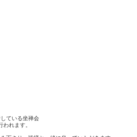
！
行している坐禅会
行われます。