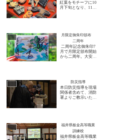
紅葉をモチーフに10
おります。さて、師
月下旬となり、11月
走に入り大安禅寺で
が迫ってまいりまし
は降雪から建物を守
た。月下旬はやは
る、雪囲...
り、次月の御朱印は
どうしようか、ああ
しようかと、和尚さ
月限定御朱印頒布
んも職員も考えを巡
日誌
二周年
らせるのが大安禅寺
二周年記念御朱印7
恒例です。毎月楽し
月で月限定頒布開始
みに来山頂ける皆様
から二周年。大安禅
へ、どんな御朱印を
寺では、毎月時節の
お届...
モチーフを合わせた
御朱印を頒布してお
ります。2021年7月
から始まった御朱印
防災指導
日誌
もとうとう二年目を
本日防災指導を現場
迎えることとなりま
関係者含めて、消防
した。そして、今月
署よりご教示いただ
は二周年を記念し、
きました。先日防災
狩野永納筆「龍虎図
設備の点検を行い、
屛...
その不備がないか、
今後の防災計画につ
いても再度認識の確
福井県板金高等職業
認と共有をさせてい
日誌
訓練校
ただきました。文化
福井県板金高等職業
財を護持しているも