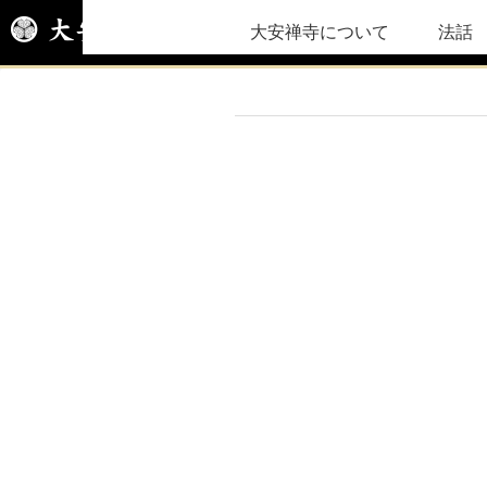
大安禅寺について
法話