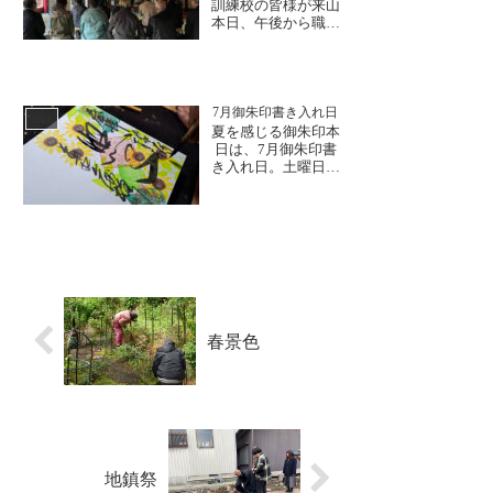
訓練校の皆様が来山
のとして火災が一番
本日、午後から職業
恐れる災害であり、
訓練法人 福井県板
人災に...
金高等職業訓練校の
皆様が現場見学にお
越しくださいまし
た。今回、地元であ
7月御朱印書き入れ日
日誌
る福井で、大安禅寺
夏を感じる御朱印本
が長期にわたる修理
日は、7月御朱印書
工事中という機会
き入れ日。土曜日と
に、重要文化財の復
いうこともあり、県
元修理現場を間近に
外からも御朱印帳を
見学したい...
片手にお参りにお越
しくださいました。
今月は、睡蓮と向日
葵の御朱印というこ
ともあり、夏を感じ
る御朱印となってお
ります。令和の大修
春景色
理応援御朱印「達磨
大師」...
地鎮祭