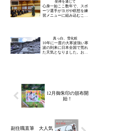
坐禅を通じて
す。 (助野)
日誌
心身一如ここ数年で、スポ
ーツ選手がヨガや瞑想を練
習メニューに組み込むこと
が主流になり始めていま
す。パフォーマンスを上げ
るためにも、やはり普段か
らメンタル面のケアにも意
真っ白、雪化粧
識を置いておく必要がある
日誌
10年に一度の大寒波強い寒
からです。どれだけ良い練
波の到来に日本全国で荒れ
習や準備をしたとしても、
た天気となりました。お寺
メ...
の周りもあっという間に真
っ白！雪化粧となりまし
た。今月はこのまま冷え込
みが続くそうですので、体
調や車の運転にお気を付け
くださいませ。節分の準備
厳しい寒さに負けず、
着々...
12月御朱印の頒布開
始！
副住職直筆 大人気