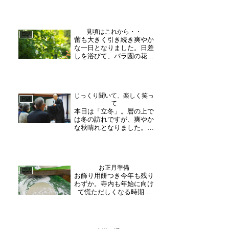
業を例年この時期に行いま
す。この御札は五穀豊穣や
万民和楽を祈念したもの
で、新年最初の行事の際檀
見頃はこれから・・
信徒の皆様へお渡しするお
日誌
蕾も大きく引き続き爽やか
札であり、節分や各種御祈
な一日となりました。日差
祷の際にお渡しする祈祷札
しを浴びて、バラ園の花々
の...
も順調に成長中。クレマチ
スが咲き始めており、バラ
は蕾が大きく膨らみ少し花
開いたものも。花びらの白
じっくり聞いて、楽しく笑っ
やピンクが青空や新緑に映
日誌
て
え、季節の移り変わりを感
本日は「立冬」。暦の上で
じさせてくれています。
は冬の訪れですが、爽やか
テ...
な秋晴れとなりました。午
前の法話コースが催行さ
れ、富山県からの老人会の
方々と福井市の公民館の
方々が参加下さいました。
お正月準備
初めての方だけでなく2回
日誌
お飾り用餅つき今年も残り
目・3回目と何度かお越し
わずか。寺内も年始に向け
下さっている方などいらっ
て慌ただしくなる時期で
しゃ...
す。本日は、お正月飾り用
の餅つきを行いました。そ
の後、各お堂にお供えする
ために準備をいたしま