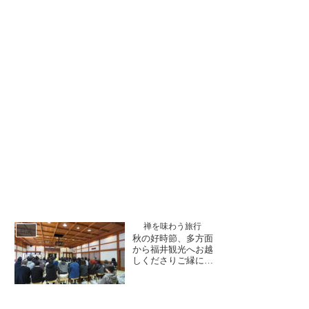
禅を味わう旅行
日誌
秋の好時節、多方面
から福井観光へお越
しくださりご縁に恵
まれる喜びを日々感
じております。玄峰
和尚の生き生き法話
に坐禅体験、写経体