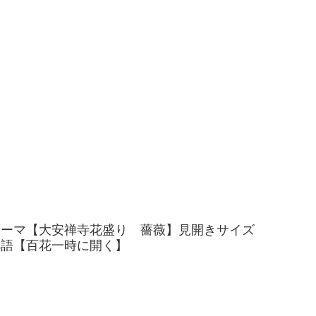
テーマ【大安禅寺花盛り 薔薇】見開きサイズ
禅語【百花一時に開く】