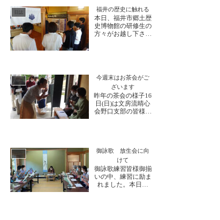
験。広い世代がここ
福井の歴史に触れる
大安禅寺に禅を味わ
日誌
本日、福井市郷土歴
いに来られているこ
史博物館の研修生の
とを職員としては嬉
方々がお越し下さい
しい限りです。今週
ました。研修や歴
は各企業様の社員旅
史・現在の修理につ
行の団...
いて話され、お抹茶
を飲みながらの歓談
に少し緊張もほぐれ
今週末はお茶会がご
たようでした。副住
日誌
ざいます
職の案内にて寺内拝
昨年の茶会の様子16
観へ。越前松平家や
日(日)は文房流晴心
お寺の由縁など興味
会野口支部の皆様に
深く説明を聞かれて
よる茶会が開催され
いました...
ます。写真は昨年の
様子です。夏日が予
想されていますが、
爽やかな初夏のひと
御詠歌 放生会に向
日誌
時をお寺で味わいま
けて
せんか。「どなたで
御詠歌練習皆様御揃
も参加できますの
いの中、練習に励ま
で、この機会にぜ
れました。本日か
ひ。皆様のご来山、
ら、放生会に向けて
心より...
練習が再開されまし
た。暑さ寒さも彼岸
までと申しますが、