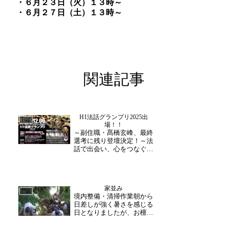
・６月２３日（火）１３時～
・６月２７日（土）１３時～
関連記事
H1法話グランプリ2025出
日誌
場！！
～副住職・髙橋玄峰、最終
選考に残り登壇決定！～法
話で出会い、心をつなぐ舞
台へこのたび、大安禅寺 副
住職・髙橋玄峰 が、全国の
若手僧侶による法話競演
「H1法話グランプリ2025」
家並み
の最終選考に残り、登壇さ
日誌
境内整備・清掃作業朝から
せていただくことが正式に
日差しが強く暑さを感じる
決まりました...
日となりましたが、お檀家
様方による境内の清掃作業