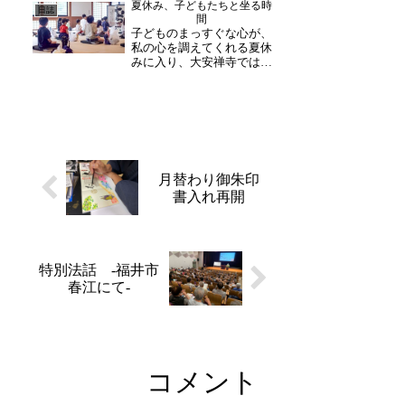
夏休み、子どもたちと坐る時
常生活の忙しい日々から少
日誌
間
し離れて自分と向き合う時
子どものまっすぐな心が、
間をお楽しみ下さい。写
私の心を調えてくれる夏休
経...
みに入り、大安禅寺では児
童クラブの皆さんをお迎え
しての「子ども坐禅会」が
始まりました。毎年、この
時期になると元気いっぱい
の子どもたちの声が境内に
響き渡り、お寺全体が明る
い空気に包まれます。中
に...
月替わり御朱印
書入れ再開
特別法話 -福井市
春江にて-
コメント