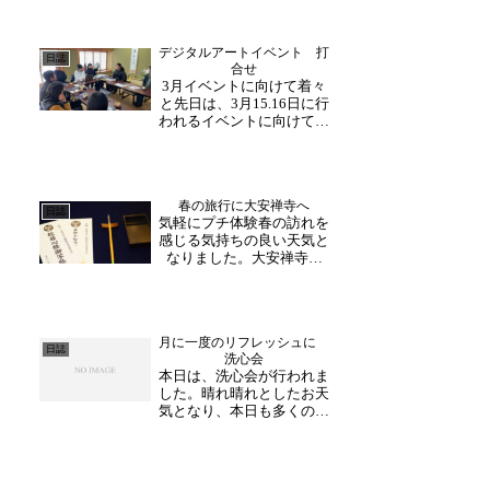
が行われました。参道周辺
の大きく伸びた参道の草を
刈ったり、間の草を引いた
デジタルアートイベント 打
り。また、側溝に溜まった
日誌
合せ
泥や落ち葉も綺麗に取り除
3月イベントに向けて着々
くなど、暑い中テキパキ
と先日は、3月15.16日に行
と...
われるイベントに向けての
打合せが行われました。寺
内には、ポスターも掲示
し、ご拝観下さった方々に
もご覧いただいておりま
春の旅行に大安禅寺へ
す。福井の文化財を未来へ
日誌
気軽にプチ体験春の訪れを
プロジェクトの一つとし
感じる気持ちの良い天気と
て、大安禅寺を舞台に、
なりました。大安禅寺で
ア...
は、初めての方やお一人様
から参加できる写経体験を
随時受け付けております！
筆ペンでの体験や職員の説
月に一度のリフレッシュに
明もありますので、気軽に
日誌
洗心会
挑戦して頂くことが出来ま
本日は、洗心会が行われま
す。初興味がある方はぜ
した。晴れ晴れとしたお天
ひ、...
気となり、本日も多くの方
がご参加下さりました。一
文字一文字集中し、ゆっく
りと書き進めます。月に一
度のリフレッシュの日。日