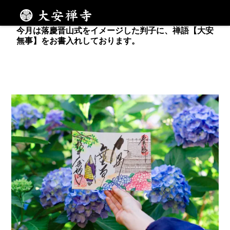
６月１５日から月替わり御朱印の頒布を開始し、ご拝
観の皆様からもご好評いただいております。
メニュー
今月は落慶晋山式をイメージした判子に、禅語【大安
無事】をお書入れしております。